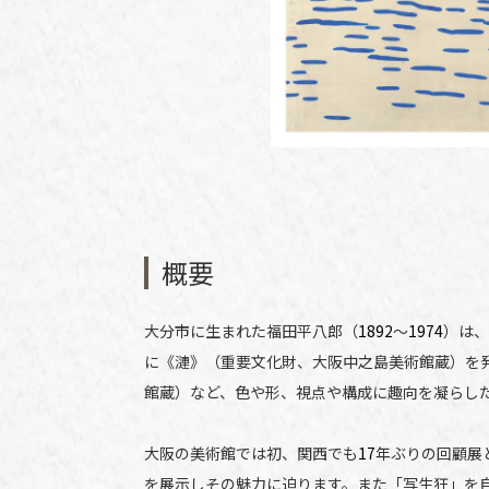
概要
大分市に生まれた福田平八郎（
1892
～
1974
）は、
に《漣》（重要文化財、大阪中之島美術館蔵）を
館蔵）など、色や形、視点や構成に趣向を凝らし
大阪の美術館では初、関西でも
17
年ぶりの回顧展
を展示しその魅力に迫ります。また「写生狂」を