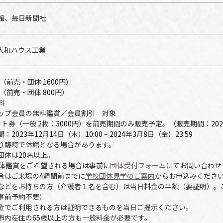
館、毎日新聞社
大和ハウス工業
（前売・団体
1600
円）
（前売・団体
800
円）
料
ップ会員の無料鑑賞／会員割引 対象
ット券（一般
2
枚：
3000
円）を前売期間のみ販売予定。（販売期間：
202
間：
2023
年
12
月
14
日（木）
10:00
–
2024
年
3
月
8
日（金）
23:59
り臨時で休館となる場合があります。
団体は
20
名以上。
体鑑賞をご希望される場合は事前に
団体受付フォーム
にてお問い合わせ
合はご来場の
4
週間前までに
学校団体見学のご案内
からお申込みくださ
などをお持ちの方（介護者１名を含む）は当日料金の半額（要証明）。
事前予約不要）
金でご利用される方は証明できるものを当日ご提示ください。
市内在住の
65
歳以上の方も一般料金が必要です。