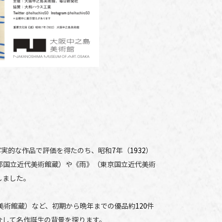
写実的な作品で評価を得たのち、昭和
7
年（
1932
）
都国立近代美術館蔵）や《雨》（東京国立近代美術
しました。
美術館蔵）など、初期から晩年までの優品約
120
件
介して名作誕生の背景を探ります。