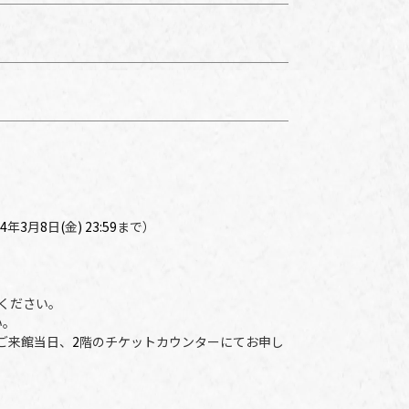
4
年
3
月
8
日
(
金
)
23:59
まで）
ください。
い。
ご来館当日、
2
階のチケットカウンターにてお申し