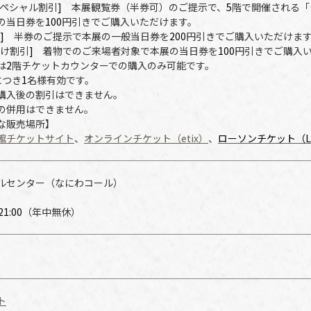
ペシャル割引
]
本展観覧券（半券可）のご提示で、
5
階で開催される「
の当日券を
100
円引きでご購入いただけます。
]
半券のご提示で本展の一般当日券を
200
円引きでご購入いただけま
け割引
]
着物でのご来場者対象で本展の当日券を
100
円引きでご購入
は
2
階チケットカウンターでの購入のみ可能です。
につき
1
名様有効です。
購入後の割引はできません。
の併用はできません。
な販売場所】
館チケットサイト
、
オンラインチケット（etix
）
、
ローソンチケット（Lコ
ルセンター（なにわコール）
21:00
（年中無休）
ト