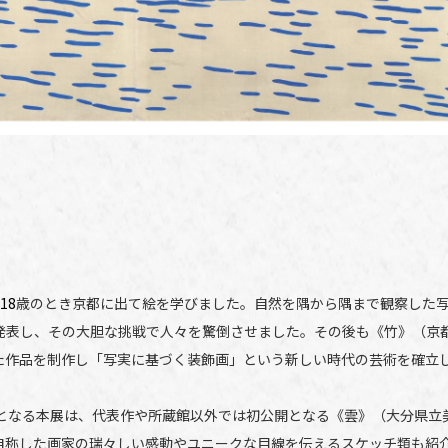
18
歳のとき京都に出て絵を学びました。自然を隅から隅まで観察した
発表し、その大胆な挑戦で人々を驚倒させました。その後も《竹》（京
た作品を制作し「写実に基づく装飾画」という新しい時代の芸術を確立
となる本展は、代表作や所蔵館以外では初公開となる《雲》（大分県立
自称した画家の瑞々しい感動やユニークな目線を伝えるスケッチ類も紹