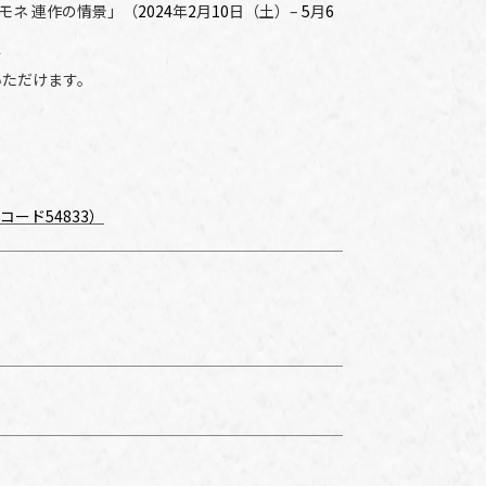
モネ 連作の情景」（
2024
年
2
月
10
日（土）–
5
月
6
す
いただけます。
ード54833
）