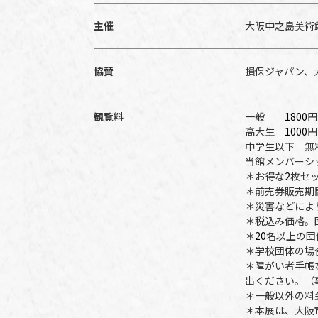
主催
大阪中之島美術
協賛
損保ジャパン、
観覧料
一般
1800
円
高大生
1000
円
中学生以下 無
当館メンバーシ
＊お得な
2
枚セ
＊前売券販売期
＊災害などによ
＊税込み価格。
＊
20
名以上の団
＊学校団体の場
＊障がい者手帳
出ください。（
＊一般以外の料
＊本展は、大阪