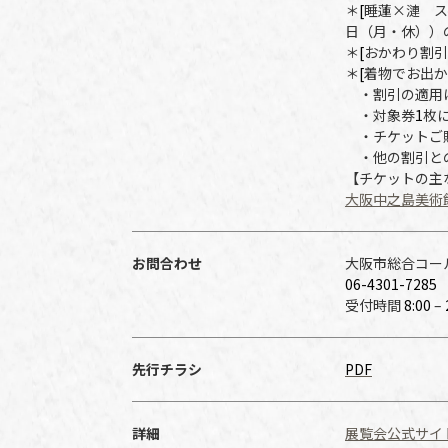
＊
[
睡蓮×漣 ス
日（月・休））
＊
[
おかわり割引
＊
[
着物でお出か
・割引の適用
・対象券
1
枚
・チケットご
・他の割引と
【チケットの主
大阪中之島美術
お問合わせ
大阪市総合コー
06-4301-7285
受付時間
8:00
–
先行チラシ
PDF
詳細
展覧会公式サイ