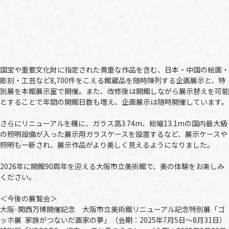
国宝や重要文化財に指定された貴重な作品を含む、日本・中国の絵画・
彫刻・工芸など8,700件をこえる館蔵品を随時陳列する企画展示と、特
別展を本館展示室で開催。また、改修後は開館しながら展示替えを可能
とすることで年間の開館日数も増え、企画展示は随時開催しています。
さらにリニューアルを機に、ガラス高3.74m、総幅13.1mの国内最大級
の照明設備が入った展示用ガラスケースを設置するなど、展示ケースや
照明も一新され、展示作品がより美しく見えるようになりました。
2026年に開館90周年を迎える大阪市立美術館で、美の体験をお楽しみ
ください。
＜今後の展覧会＞
大阪･関西万博開催記念 大阪市立美術館リニューアル記念特別展「ゴ
ッホ展 家族がつないだ画家の夢」（会期：2025年7月5日～8月31日）