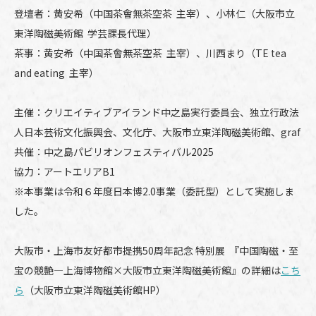
登壇者：黄安希（中国茶會無茶空茶 主宰）、小林仁（大阪市立
東洋陶磁美術館 学芸課長代理）
茶事：黄安希（中国茶會無茶空茶 主宰）、川西まり（TE tea
and eating 主宰）
主催：クリエイティブアイランド中之島実行委員会、独立行政法
人日本芸術文化振興会、文化庁、大阪市立東洋陶磁美術館、graf
共催：中之島パビリオンフェスティバル2025
協力：アートエリアB1
※本事業は令和６年度日本博2.0事業（委託型）として実施しま
した。
大阪市・上海市友好都市提携50周年記念 特別展 『中国陶磁・至
宝の競艶―上海博物館×大阪市立東洋陶磁美術館』の詳細は
こち
ら
（大阪市立東洋陶磁美術館HP）