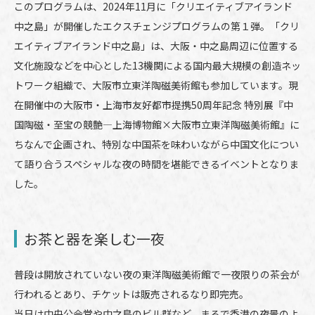
このプログラムは、2024年11月に「クリエイティブアイランド
中之島」が開催したエクスチェンジプログラムの第１弾。「クリ
エイティブアイランド中之島」は、大阪・中之島周辺に位置する
文化施設などを中心とした13機関による国内最大規模の創造ネッ
トワーク組織で、大阪市立東洋陶磁美術館も参加しています。現
在開催中の大阪市・上海市友好都市提携50周年記念 特別展『中
国陶磁・至宝の競艶―上海博物館×大阪市立東洋陶磁美術館』に
ちなんで企画され、特別な中国茶を味わいながら中国文化につい
て語り合うスペシャルな夜の時間を堪能できるイベントとなりま
した。
お茶と器を楽しむ一夜
普段は開放されていない夜の東洋陶磁美術館で一夜限りの茶会が
行われるとあり、チケットは販売されるなり即完売。
当日は中央公会堂や中之島のビル群など、まるで香港の夜景のよ