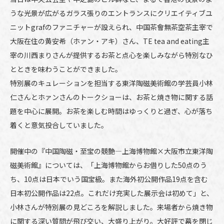
うな光景が広がるガラス張りのエントランスにクリエイティブユ
ニットgrafのファニチャーが設えられ、中国茶會無茶空茶主宰で
大阪在住の黄安希（ホァン・アキ）さん、TE tea and eating主
宰の川西まりさんが提供するお茶と点心を楽しみながら特別なひ
とときを味わうことができました。
特別展のキュレーションを担当する東洋陶磁美術館の学芸員小林
仁さんとホァンさんのトークショーは、お茶と焼き物に関する話
題を中心に展開。お茶を楽しむ時間はゆっくりと過ぎ、心が落ち
着くと意気投合していました。
開催中の『中国陶磁・至宝の競艶―上海博物館×大阪市立東洋陶
磁美術館』については、「上海博物館からお借りした50点のう
ち、10点は日本でいう国宝級。また海外初公開作品19点を含む
日本初公開作品は22点。これだけ充実した展示会は初めて」と、
小林さんが特別展の見どころを解説しました。来場者から焼き物
に関する深い質問が飛び交い、大盛り上がり。大好評で幕を閉じ