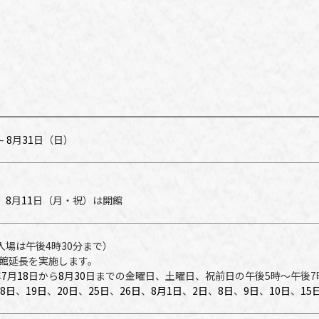
–
8
月
31
日（日）
火）
、
8
月
11
日（月・祝）は開館
入場は午後4時30分まで）
館延長を実施します。
年
7
月
18
日から
8
月
30
日までの金曜日、土曜日、祝前日の午後5時～午後7
18日
、
19日
、
20日
、
25日
、
26日
、
8月1日
、
2日
、
8日
、
9日
、
10日
、
15