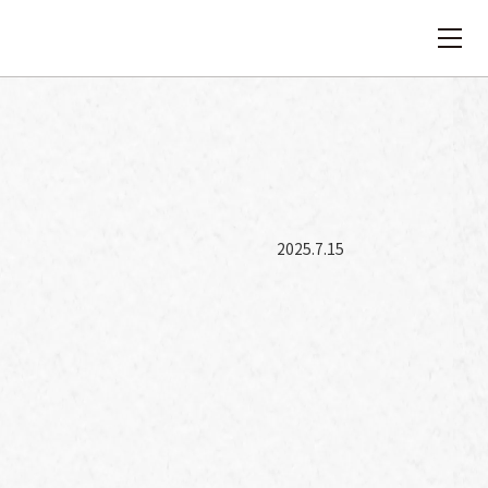
2025.7.15
）