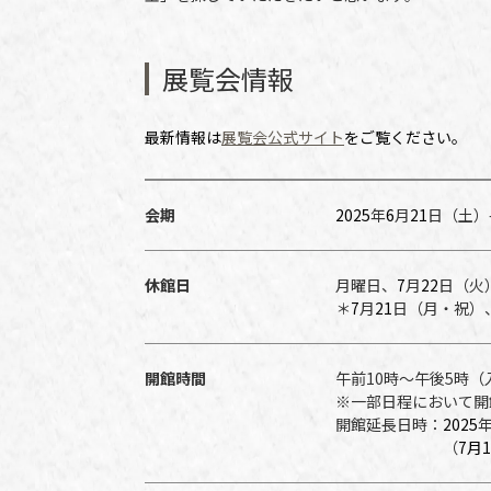
展覧会情報
最新情報は
展覧会公式サイト
をご覧ください。
会期
2025
年
6
月
21
日（土）
休館日
月曜日、
7
月
22
日（
＊
7
月
21
日（月・祝）
開館時間
午前10時～午後5時（
※一部日程において開
開館延長日時：
2025
（
7月