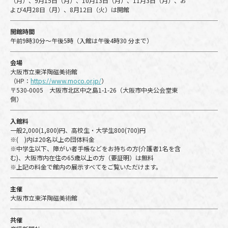
（月）、9月15日（月）、10月13日（月）、11月3日（月）、お
よび4月28日（月）、8月12日（火）は開館
開館時間
午前9時30分～午後5時（入館は午後4時30 分まで）
会場
大阪市立東洋陶磁美術館
（HP：
https://www.moco.or.jp/
）
〒530-0005 大阪市北区中之島1-1-26（大阪市中央公会堂東
側）
入館料
一般2,000(1,800)円、高校生・大学生800(700)円
※( )内は20名以上の団体料金
※中学生以下、障がい者手帳などをお持ちの方(介護者1名を含
む)、大阪市内在住の65歳以上の方（要証明）は無料
※上記の料金で館内の展示すべてをご覧いただけます。
主催
大阪市立東洋陶磁美術館
共催