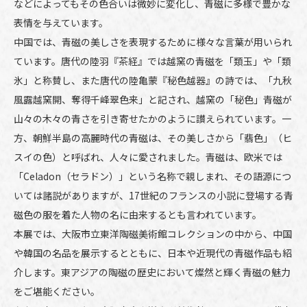
などによってもその色合いは微妙に変化し、青磁に多様で豊かな
表情を与えています。
中国では、青磁の美しさを表現するために様々な言葉が用いられ
ています。唐代の陸羽『茶経』では越窯の青磁を「類玉」や「類
氷」と称賛し、また唐代の陸亀蒙『秘色越器』の詩では、「九秋
風露越窯開、奪得千峰翠色来」と記され、越窯の「秘色」青磁が
山々の木々の青さを引き寄せたかのように讃えられています。一
方、朝鮮半島の高麗時代の青磁は、その美しさから「翡色」（ヒ
スイの色）と呼ばれ、人々に愛されました。青磁は、欧米では
「Celadon（セラドン）」という名称で親しまれ、その語源につ
いては諸説がありますが、17世紀のフランスの小説に登場する青
磁色の服を着た人物の名に由来するとも言われています。
本展では、大阪市立東洋陶磁美術館コレクションの中から、中国
や韓国の名品を展示するとともに、日本や近現代の青磁作品も紹
介します。東アジアの陶磁の歴史において燦然と輝く青磁の魅力
をご堪能ください。