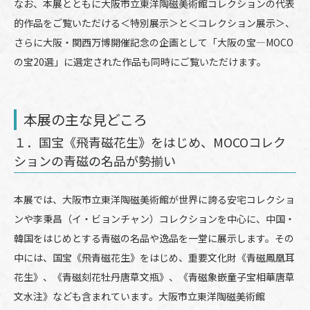
なお、本展とともに大阪市立東洋陶磁美術館コレクションの代表
的作品をご覧いただける＜特別展示＞と＜コレクション展示＞、
さらに大阪・関西万博開催記念の企画として「大阪の宝―MOCO
の宝20選」に選定された作品も同時にご覧いただけます。
本展の主な見どころ
１．国宝《飛青磁花生》をはじめ、MOCOコレク
ションの青磁の名品が勢揃い
本展では、大阪市立東洋陶磁美術館が世界に誇る安宅コレクショ
ンや李秉昌（イ・ビョンチャン）コレクションを中心に、中国・
韓国をはじめとする青磁の名品や逸品を一堂に展示します。その
中には、国宝《飛青磁花生》をはじめ、重要文化財《青磁鳳凰耳
花生》、《青磁刻花牡丹唐草文瓶》、《青磁象嵌童子宝相華唐草
文水注》なども含まれています。大阪市立東洋陶磁美術館